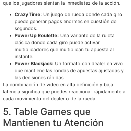
que los jugadores sientan la inmediatez de la acción.
Crazy Time:
Un juego de rueda donde cada giro
puede generar pagos enormes en cuestión de
segundos.
Power Up Roulette:
Una variante de la ruleta
clásica donde cada giro puede activar
multiplicadores que multiplican tu apuesta al
instante.
Power Blackjack:
Un formato con dealer en vivo
que mantiene las rondas de apuestas ajustadas y
las decisiones rápidas.
La combinación de video en alta definición y baja
latencia significa que puedes reaccionar rápidamente a
cada movimiento del dealer o de la rueda.
5. Table Games que
Mantienen tu Atención