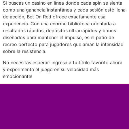
Si buscas un casino en línea donde cada spin se sienta
como una ganancia instantánea y cada sesión esté llena
de acción, Bet On Red ofrece exactamente esa
experiencia. Con una enorme biblioteca orientada a
resultados rápidos, depósitos ultrarrápidos y bonos
diseñados para mantener el impulso, es el patio de
recreo perfecto para jugadores que aman la intensidad
sobre la resistencia.
No necesitas esperar: ingresa a tu título favorito ahora
y experimenta el juego en su velocidad más
emocionante!