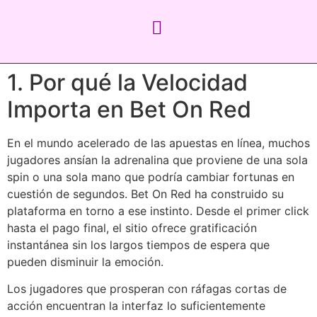
1. Por qué la Velocidad
Importa en Bet On Red
En el mundo acelerado de las apuestas en línea, muchos
jugadores ansían la adrenalina que proviene de una sola
spin o una sola mano que podría cambiar fortunas en
cuestión de segundos. Bet On Red ha construido su
plataforma en torno a ese instinto. Desde el primer click
hasta el pago final, el sitio ofrece gratificación
instantánea sin los largos tiempos de espera que
pueden disminuir la emoción.
Los jugadores que prosperan con ráfagas cortas de
acción encuentran la interfaz lo suficientemente