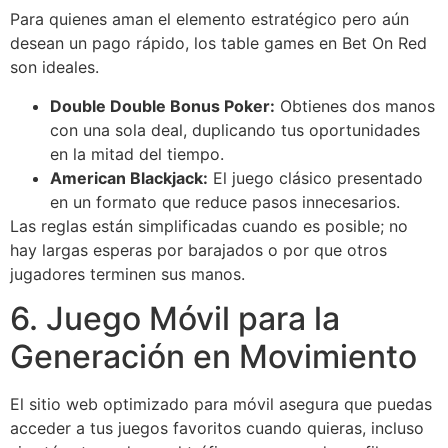
Para quienes aman el elemento estratégico pero aún
desean un pago rápido, los table games en Bet On Red
son ideales.
Double Double Bonus Poker:
Obtienes dos manos
con una sola deal, duplicando tus oportunidades
en la mitad del tiempo.
American Blackjack:
El juego clásico presentado
en un formato que reduce pasos innecesarios.
Las reglas están simplificadas cuando es posible; no
hay largas esperas por barajados o por que otros
jugadores terminen sus manos.
6. Juego Móvil para la
Generación en Movimiento
El sitio web optimizado para móvil asegura que puedas
acceder a tus juegos favoritos cuando quieras, incluso