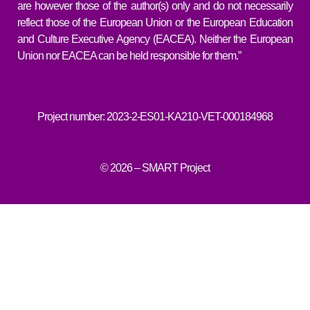
are however those of the author(s) only and do not necessarily
reflect those of the European Union or the European Education
and Culture Executive Agency (EACEA). Neither the European
Union nor EACEA can be held responsible for them.”
Project number: 2023-2-ES01-KA210-VET-000184968
© 2026 – SMART Project