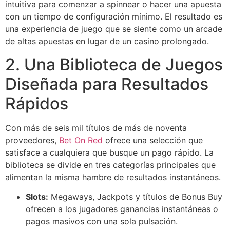
intuitiva para comenzar a spinnear o hacer una apuesta
con un tiempo de configuración mínimo. El resultado es
una experiencia de juego que se siente como un arcade
de altas apuestas en lugar de un casino prolongado.
2. Una Biblioteca de Juegos
Diseñada para Resultados
Rápidos
Con más de seis mil títulos de más de noventa
proveedores,
Bet On Red
ofrece una selección que
satisface a cualquiera que busque un pago rápido. La
biblioteca se divide en tres categorías principales que
alimentan la misma hambre de resultados instantáneos.
Slots:
Megaways, Jackpots y títulos de Bonus Buy
ofrecen a los jugadores ganancias instantáneas o
pagos masivos con una sola pulsación.