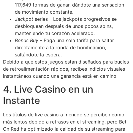
117,649 formas de ganar, dándote una sensación
de movimiento constante.
Jackpot
series – Los jackpots progresivos se
desbloquean después de unos pocos spins,
manteniendo tu corazón acelerado.
Bonus Buy
– Paga una sola tarifa para saltar
directamente a la ronda de bonificación,
saltándote la espera.
Debido a que estos juegos están diseñados para bucles
de retroalimentación rápidos, recibes indicios visuales
instantáneos cuando una ganancia está en camino.
4. Live Casino en un
Instante
Los títulos de live casino a menudo se perciben como
más lentos debido a retrasos en el streaming, pero Bet
On Red ha optimizado la calidad de su streaming para