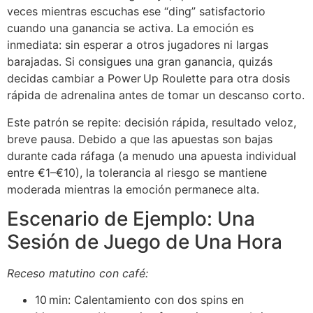
veces mientras escuchas ese “ding” satisfactorio
cuando una ganancia se activa. La emoción es
inmediata: sin esperar a otros jugadores ni largas
barajadas. Si consigues una gran ganancia, quizás
decidas cambiar a Power Up Roulette para otra dosis
rápida de adrenalina antes de tomar un descanso corto.
Este patrón se repite: decisión rápida, resultado veloz,
breve pausa. Debido a que las apuestas son bajas
durante cada ráfaga (a menudo una apuesta individual
entre €1–€10), la tolerancia al riesgo se mantiene
moderada mientras la emoción permanece alta.
Escenario de Ejemplo: Una
Sesión de Juego de Una Hora
Receso matutino con café:
10 min: Calentamiento con dos spins en