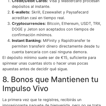
Credit/Debit Cards:
Visa y Mastercard procesan
depósitos al instante.
E‑wallets:
Skrill, Ezeewallet y Paysafecard
acreditan casi en tiempo real.
Cryptocurrencies:
Bitcoin, Ethereum, USDT, TRX,
DOGE y Jeton son aceptados con tiempos de
confirmación mínimos.
Instant Banking:
MiFinity y Rapidtransfer te
permiten transferir dinero directamente desde tu
cuenta bancaria con casi ninguna demora.
El depósito mínimo suele ser de €15, suficiente para
spinnear unas cuantas slots o hacer unas pocas
apuestas antes de decidir qué sigue.
8. Bonos que Mantienen tu
Impulso Vivo
La primera vez que te registres, recibirás un
impresionante paquete de bienvenida, pero no se trata