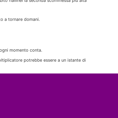
bito riallinei la seconda scommessa più alta
to a tornare domani.
ve ogni momento conta.
ltiplicatore potrebbe essere a un istante di