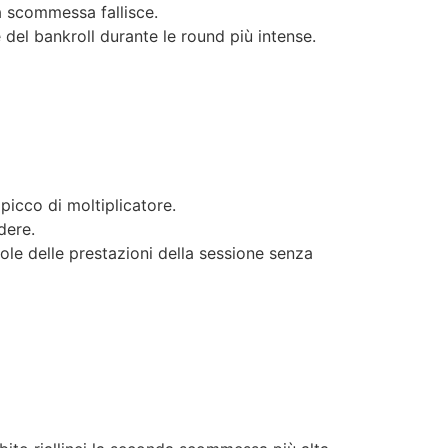
a scommessa fallisce.
el bankroll durante le round più intense.
picco di moltiplicatore.
dere.
ole delle prestazioni della sessione senza