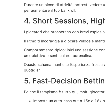
Durante un picco di attività, potresti vedere 
per aumentare il tuo bankroll.
4. Short Sessions, Hig
I giocatori che prosperano con brevi esplosio
Il ritmo ti incoraggia a giocare veloce e man
Comportamento tipico: inizi una sessione con
un obiettivo o senti calare l’adrenalina.
Questo schema mantiene l’esperienza fresca e
quotidiani.
5. Fast‑Decision Betti
Poiché il tempismo è tutto qui, molti giocato
Imposta un auto‑cash out a 1.5x o 1.8x pe