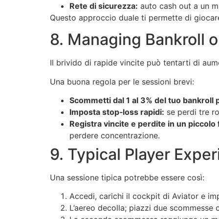
Rete di sicurezza:
auto cash out a un mo
Questo approccio duale ti permette di gioca
8. Managing Bankroll o
Il brivido di rapide vincite può tentarti di au
Una buona regola per le sessioni brevi:
Scommetti dal 1 al 3% del tuo bankroll 
Imposta stop‑loss rapidi:
se perdi tre r
Registra vincite e perdite in un piccolo 
perdere concentrazione.
9. Typical Player Expe
Una sessione tipica potrebbe essere così:
Accedi, carichi il cockpit di Aviator e im
L’aereo decolla; piazzi due scommesse