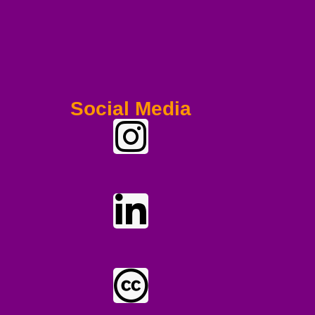
Social Media