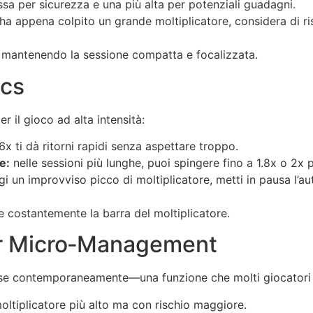
 per sicurezza e una più alta per potenziali guadagni.
 ha appena colpito un grande moltiplicatore, considera di ris
 mantenendo la sessione compatta e focalizzata.
ics
r il gioco ad alta intensità:
6x ti dà ritorni rapidi senza aspettare troppo.
e:
nelle sessioni più lunghe, puoi spingere fino a 1.8x o 2x 
i un improvviso picco di moltiplicatore, metti in pausa l’au
 costantemente la barra del moltiplicatore.
or Micro‑Management
se contemporaneamente—una funzione che molti giocatori di
ltiplicatore più alto ma con rischio maggiore.