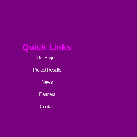
Quick Links
Our Project
Project Results
News
Partners
Contact