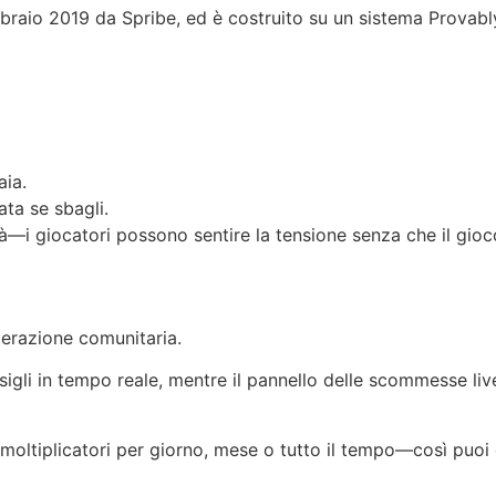
bbraio 2019 da Spribe, ed è costruito su un sistema Provabl
aia.
ata se sbagli.
tà—i giocatori possono sentire la tensione senza che il gioc
nterazione comunitaria.
igli in tempo reale, mentre il pannello delle scommesse live 
di moltiplicatori per giorno, mese o tutto il tempo—così puoi